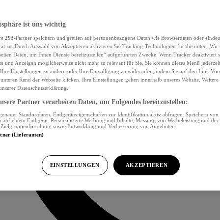
tsphäre ist uns wichtig
re
293
-Partner speichern und greifen auf personenbezogene Daten wie Browserdaten oder eind
ät zu. Durch Auswahl von Akzeptieren aktivieren Sie Tracking-Technologien für die unter „Wir
beiten Daten, um Ihnen Dienste bereitzustellen“ aufgeführten Zwecke. Wenn Tracker deaktiviert s
e und Anzeigen möglicherweise nicht mehr so relevant für Sie. Sie können dieses Menü jederzei
Ihre Einstellungen zu ändern oder Ihre Einwilligung zu widerrufen, indem Sie auf den Link Vor
unteren Rand der Webseite klicken. Ihre Einstellungen gelten innerhalb unseres Website. Weiter
 unserer Datenschutzerklärung.
sere Partner verarbeiten Daten, um Folgendes bereitzustellen:
nauer Standortdaten. Endgeräteeigenschaften zur Identifikation aktiv abfragen. Speichern von 
 auf einem Endgerät. Personalisierte Werbung und Inhalte, Messung von Werbeleistung und der
, Zielgruppenforschung sowie Entwicklung und Verbesserung von Angeboten.
rtner (Lieferanten)
EINSTELLUNGEN
AKZEPTIEREN