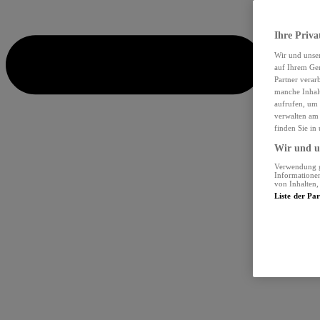
Ihre Priva
Wir und unse
auf Ihrem Ger
Partner verar
manche Inhalt
aufrufen, um 
verwalten am 
finden Sie in
Wir und un
Verwendung ge
Informationen
von Inhalten
Liste der Pa