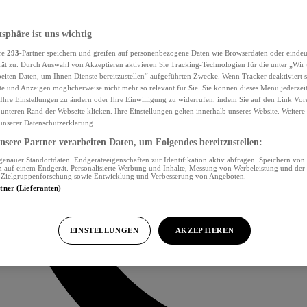
tsphäre ist uns wichtig
re
293
-Partner speichern und greifen auf personenbezogene Daten wie Browserdaten oder eind
ät zu. Durch Auswahl von Akzeptieren aktivieren Sie Tracking-Technologien für die unter „Wir
beiten Daten, um Ihnen Dienste bereitzustellen“ aufgeführten Zwecke. Wenn Tracker deaktiviert s
e und Anzeigen möglicherweise nicht mehr so relevant für Sie. Sie können dieses Menü jederzei
Ihre Einstellungen zu ändern oder Ihre Einwilligung zu widerrufen, indem Sie auf den Link Vor
unteren Rand der Webseite klicken. Ihre Einstellungen gelten innerhalb unseres Website. Weiter
 unserer Datenschutzerklärung.
sere Partner verarbeiten Daten, um Folgendes bereitzustellen:
nauer Standortdaten. Endgeräteeigenschaften zur Identifikation aktiv abfragen. Speichern von 
 auf einem Endgerät. Personalisierte Werbung und Inhalte, Messung von Werbeleistung und der
, Zielgruppenforschung sowie Entwicklung und Verbesserung von Angeboten.
rtner (Lieferanten)
EINSTELLUNGEN
AKZEPTIEREN