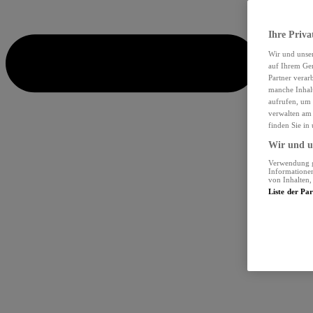
Ihre Priva
Wir und unse
auf Ihrem Ger
Partner verar
manche Inhalt
aufrufen, um 
verwalten am 
finden Sie in
Wir und un
Verwendung ge
Informationen
von Inhalten
Liste der Pa