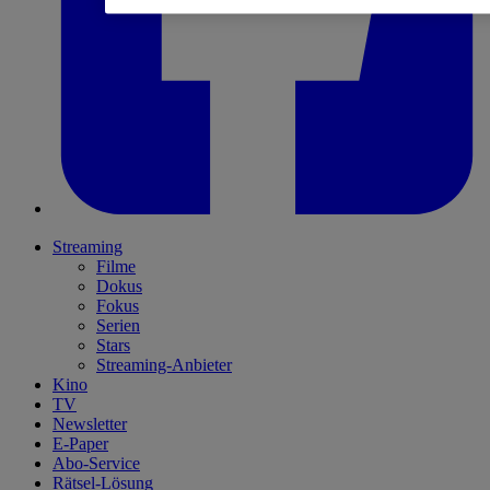
Streaming
Filme
Dokus
Fokus
Serien
Stars
Streaming-Anbieter
Kino
TV
Newsletter
E-Paper
Abo-Service
Rätsel-Lösung