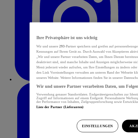
Ihre Privatsphäre ist uns wichtig
Wir und unsere
293
-Partner speichern und greifen auf personenbezoge
Kennungen auf Ihrem Gerät zu. Durch Auswahl von Akzeptieren aktivie
„Wir und unsere Partner verarbeiten Daten, um Ihnen Dienste bereitzu
deaktiviert sind, sind manche Inhalte und Anzeigen möglicherweise nich
Menü jederzeit wieder aufrufen, um Ihre Einstellungen zu ändern oder
den Link Voreinstellungen verwalten am unteren Rand der Webseite klic
unseres Website. Weitere Informationen finden Sie in unserer Datensch
Wir und unsere Partner verarbeiten Daten, um Folgend
Verwendung genauer Standortdaten. Endgeräteeigenschaften zur Identif
Zugriff auf Informationen auf einem Endgerät. Personalisierte Werbu
der Performance von Inhalten, Zielgruppenforschung sowie Entwickl
Liste der Partner (Lieferanten)
EINSTELLUNGEN
AKZ