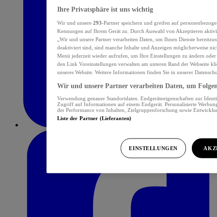
Ihre Privatsphäre ist uns wichtig
Wir und unsere
293
-Partner speichern und greifen auf personenbezoge
Kennungen auf Ihrem Gerät zu. Durch Auswahl von Akzeptieren aktivie
„Wir und unsere Partner verarbeiten Daten, um Ihnen Dienste bereitzu
deaktiviert sind, sind manche Inhalte und Anzeigen möglicherweise nich
Menü jederzeit wieder aufrufen, um Ihre Einstellungen zu ändern oder
den Link Voreinstellungen verwalten am unteren Rand der Webseite klic
unseres Website. Weitere Informationen finden Sie in unserer Datensch
Wir und unsere Partner verarbeiten Daten, um Folgend
Verwendung genauer Standortdaten. Endgeräteeigenschaften zur Identif
Zugriff auf Informationen auf einem Endgerät. Personalisierte Werbu
der Performance von Inhalten, Zielgruppenforschung sowie Entwickl
Liste der Partner (Lieferanten)
EINSTELLUNGEN
AKZ