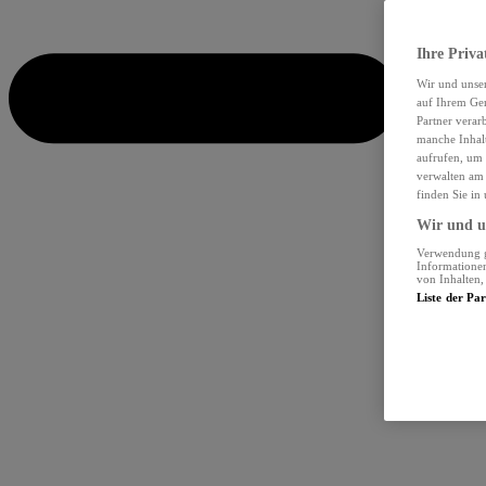
Ihre Priva
Wir und unse
auf Ihrem Ger
Partner verar
manche Inhalt
aufrufen, um 
verwalten am 
finden Sie in
Wir und un
Verwendung ge
Informationen
von Inhalten
Liste der Pa