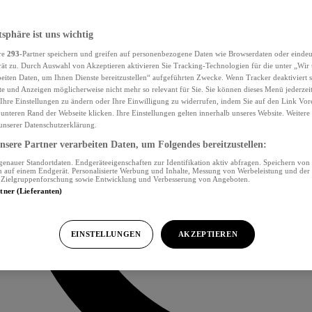
tsphäre ist uns wichtig
re
293
-Partner speichern und greifen auf personenbezogene Daten wie Browserdaten oder eind
ät zu. Durch Auswahl von Akzeptieren aktivieren Sie Tracking-Technologien für die unter „Wir
beiten Daten, um Ihnen Dienste bereitzustellen“ aufgeführten Zwecke. Wenn Tracker deaktiviert s
e und Anzeigen möglicherweise nicht mehr so relevant für Sie. Sie können dieses Menü jederzei
Ihre Einstellungen zu ändern oder Ihre Einwilligung zu widerrufen, indem Sie auf den Link Vor
unteren Rand der Webseite klicken. Ihre Einstellungen gelten innerhalb unseres Website. Weiter
 unserer Datenschutzerklärung.
sere Partner verarbeiten Daten, um Folgendes bereitzustellen:
nauer Standortdaten. Endgeräteeigenschaften zur Identifikation aktiv abfragen. Speichern von 
 auf einem Endgerät. Personalisierte Werbung und Inhalte, Messung von Werbeleistung und der
, Zielgruppenforschung sowie Entwicklung und Verbesserung von Angeboten.
rtner (Lieferanten)
EINSTELLUNGEN
AKZEPTIEREN