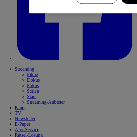
Streaming
Filme
Dokus
Fokus
Serien
Stars
Streaming-Anbieter
Kino
TV
Newsletter
E-Paper
Abo-Service
Rätsel-Lösung