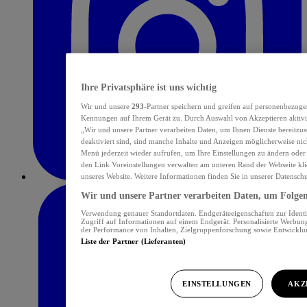
Ihre Privatsphäre ist uns wichtig
Wir und unsere
293
-Partner speichern und greifen auf personenbezoge
Kennungen auf Ihrem Gerät zu. Durch Auswahl von Akzeptieren aktivie
„Wir und unsere Partner verarbeiten Daten, um Ihnen Dienste bereitzu
deaktiviert sind, sind manche Inhalte und Anzeigen möglicherweise nich
Menü jederzeit wieder aufrufen, um Ihre Einstellungen zu ändern oder
den Link Voreinstellungen verwalten am unteren Rand der Webseite klic
unseres Website. Weitere Informationen finden Sie in unserer Datensch
Wir und unsere Partner verarbeiten Daten, um Folgend
Verwendung genauer Standortdaten. Endgeräteeigenschaften zur Identif
Zugriff auf Informationen auf einem Endgerät. Personalisierte Werbu
der Performance von Inhalten, Zielgruppenforschung sowie Entwickl
Liste der Partner (Lieferanten)
EINSTELLUNGEN
AKZ