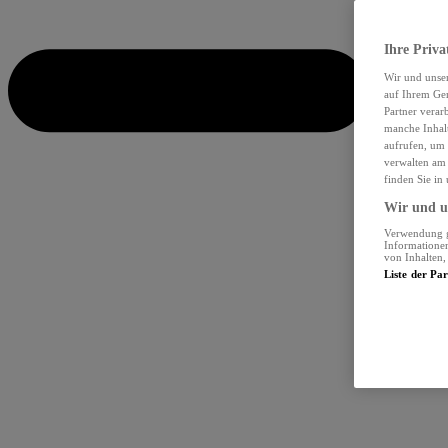
Ihre Priva
Wir und unse
auf Ihrem Ger
Partner verar
manche Inhalt
aufrufen, um 
verwalten am 
finden Sie in
Wir und un
Verwendung ge
Informationen
von Inhalten
Liste der Pa