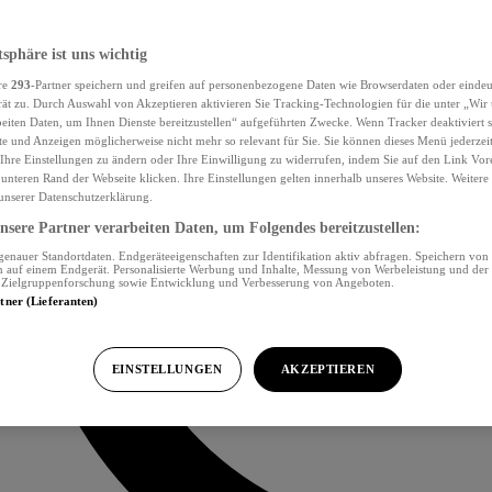
tsphäre ist uns wichtig
re
293
-Partner speichern und greifen auf personenbezogene Daten wie Browserdaten oder eind
ät zu. Durch Auswahl von Akzeptieren aktivieren Sie Tracking-Technologien für die unter „Wir
beiten Daten, um Ihnen Dienste bereitzustellen“ aufgeführten Zwecke. Wenn Tracker deaktiviert s
e und Anzeigen möglicherweise nicht mehr so relevant für Sie. Sie können dieses Menü jederzei
Ihre Einstellungen zu ändern oder Ihre Einwilligung zu widerrufen, indem Sie auf den Link Vor
unteren Rand der Webseite klicken. Ihre Einstellungen gelten innerhalb unseres Website. Weiter
 unserer Datenschutzerklärung.
sere Partner verarbeiten Daten, um Folgendes bereitzustellen:
nauer Standortdaten. Endgeräteeigenschaften zur Identifikation aktiv abfragen. Speichern von 
 auf einem Endgerät. Personalisierte Werbung und Inhalte, Messung von Werbeleistung und der
, Zielgruppenforschung sowie Entwicklung und Verbesserung von Angeboten.
rtner (Lieferanten)
EINSTELLUNGEN
AKZEPTIEREN