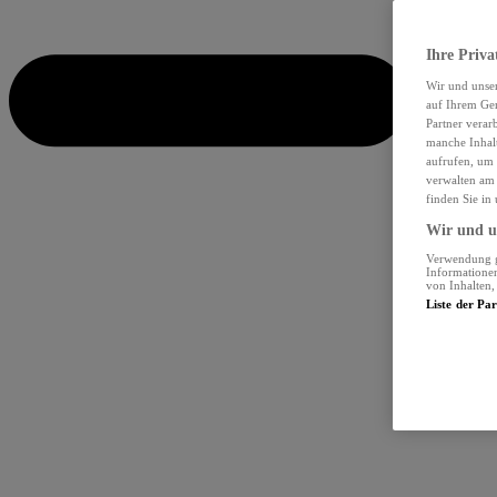
Ihre Priva
Wir und unse
auf Ihrem Ger
Partner verar
manche Inhalt
aufrufen, um 
verwalten am 
finden Sie in
Wir und un
Verwendung ge
Informationen
von Inhalten
Liste der Pa