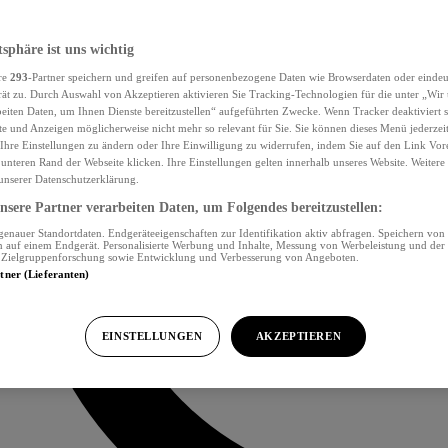
tsphäre ist uns wichtig
re
293
-Partner speichern und greifen auf personenbezogene Daten wie Browserdaten oder eind
ät zu. Durch Auswahl von Akzeptieren aktivieren Sie Tracking-Technologien für die unter „Wir
beiten Daten, um Ihnen Dienste bereitzustellen“ aufgeführten Zwecke. Wenn Tracker deaktiviert s
e und Anzeigen möglicherweise nicht mehr so relevant für Sie. Sie können dieses Menü jederzei
Ihre Einstellungen zu ändern oder Ihre Einwilligung zu widerrufen, indem Sie auf den Link Vor
unteren Rand der Webseite klicken. Ihre Einstellungen gelten innerhalb unseres Website. Weiter
 unserer Datenschutzerklärung.
sere Partner verarbeiten Daten, um Folgendes bereitzustellen:
nauer Standortdaten. Endgeräteeigenschaften zur Identifikation aktiv abfragen. Speichern von 
 auf einem Endgerät. Personalisierte Werbung und Inhalte, Messung von Werbeleistung und der
, Zielgruppenforschung sowie Entwicklung und Verbesserung von Angeboten.
rtner (Lieferanten)
EINSTELLUNGEN
AKZEPTIEREN