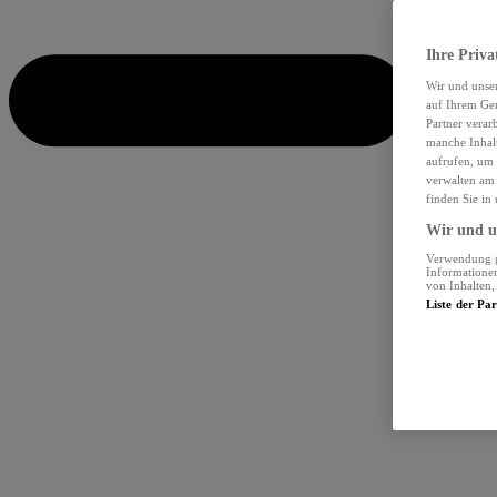
Ihre Priva
Wir und unse
auf Ihrem Ger
Partner verar
manche Inhalt
aufrufen, um 
verwalten am 
finden Sie in
Wir und un
Verwendung ge
Informationen
von Inhalten
Liste der Pa