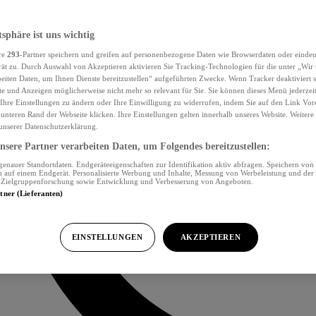
tsphäre ist uns wichtig
re
293
-Partner speichern und greifen auf personenbezogene Daten wie Browserdaten oder eind
ät zu. Durch Auswahl von Akzeptieren aktivieren Sie Tracking-Technologien für die unter „Wir
beiten Daten, um Ihnen Dienste bereitzustellen“ aufgeführten Zwecke. Wenn Tracker deaktiviert s
e und Anzeigen möglicherweise nicht mehr so relevant für Sie. Sie können dieses Menü jederzei
Ihre Einstellungen zu ändern oder Ihre Einwilligung zu widerrufen, indem Sie auf den Link Vor
unteren Rand der Webseite klicken. Ihre Einstellungen gelten innerhalb unseres Website. Weiter
 unserer Datenschutzerklärung.
sere Partner verarbeiten Daten, um Folgendes bereitzustellen:
nauer Standortdaten. Endgeräteeigenschaften zur Identifikation aktiv abfragen. Speichern von 
 auf einem Endgerät. Personalisierte Werbung und Inhalte, Messung von Werbeleistung und der
, Zielgruppenforschung sowie Entwicklung und Verbesserung von Angeboten.
rtner (Lieferanten)
EINSTELLUNGEN
AKZEPTIEREN