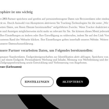
tsphäre ist uns wichtig
re
293
-Partner speichern und greifen auf personenbezogene Daten wie Browserdaten oder eind
ät zu. Durch Auswahl von Akzeptieren aktivieren Sie Tracking-Technologien für die unter „Wir
beiten Daten, um Ihnen Dienste bereitzustellen“ aufgeführten Zwecke. Wenn Tracker deaktiviert s
e und Anzeigen möglicherweise nicht mehr so relevant für Sie. Sie können dieses Menü jederzei
Ihre Einstellungen zu ändern oder Ihre Einwilligung zu widerrufen, indem Sie auf den Link Vor
unteren Rand der Webseite klicken. Ihre Einstellungen gelten innerhalb unseres Website. Weiter
 unserer Datenschutzerklärung.
sere Partner verarbeiten Daten, um Folgendes bereitzustellen:
nauer Standortdaten. Endgeräteeigenschaften zur Identifikation aktiv abfragen. Speichern von 
 auf einem Endgerät. Personalisierte Werbung und Inhalte, Messung von Werbeleistung und der
, Zielgruppenforschung sowie Entwicklung und Verbesserung von Angeboten.
rtner (Lieferanten)
EINSTELLUNGEN
AKZEPTIEREN