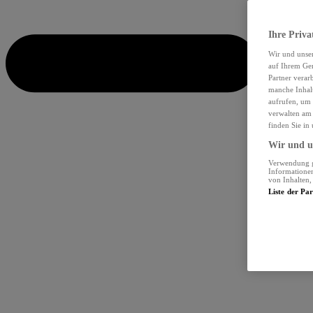
Ihre Priva
Wir und unse
auf Ihrem Ger
Partner verar
manche Inhalt
aufrufen, um 
verwalten am 
finden Sie in
Wir und un
Verwendung ge
Informationen
von Inhalten
Liste der Pa