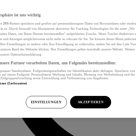
tsphäre ist uns wichtig
re
293
-Partner speichern und greifen auf personenbezogene Daten wie Browserdaten oder eind
ät zu. Durch Auswahl von Akzeptieren aktivieren Sie Tracking-Technologien für die unter „Wir
beiten Daten, um Ihnen Dienste bereitzustellen“ aufgeführten Zwecke. Wenn Tracker deaktiviert s
e und Anzeigen möglicherweise nicht mehr so relevant für Sie. Sie können dieses Menü jederzei
Ihre Einstellungen zu ändern oder Ihre Einwilligung zu widerrufen, indem Sie auf den Link Vor
unteren Rand der Webseite klicken. Ihre Einstellungen gelten innerhalb unseres Website. Weiter
 unserer Datenschutzerklärung.
sere Partner verarbeiten Daten, um Folgendes bereitzustellen:
nauer Standortdaten. Endgeräteeigenschaften zur Identifikation aktiv abfragen. Speichern von 
 auf einem Endgerät. Personalisierte Werbung und Inhalte, Messung von Werbeleistung und der
, Zielgruppenforschung sowie Entwicklung und Verbesserung von Angeboten.
rtner (Lieferanten)
EINSTELLUNGEN
AKZEPTIEREN