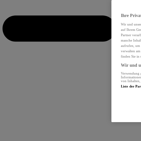
Ihre Priva
Wir und unse
auf Ihrem Ger
Partner verar
manche Inhalt
aufrufen, um 
verwalten am 
finden Sie in
Wir und un
Verwendung ge
Informationen
von Inhalten
Liste der Pa