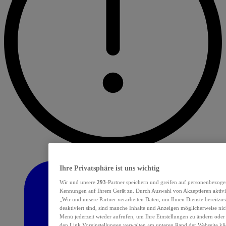
Ihre Privatsphäre ist uns wichtig
Wir und unsere
293
-Partner speichern und greifen auf personenbezoge
Kennungen auf Ihrem Gerät zu. Durch Auswahl von Akzeptieren aktivie
„Wir und unsere Partner verarbeiten Daten, um Ihnen Dienste bereitzu
deaktiviert sind, sind manche Inhalte und Anzeigen möglicherweise nich
Menü jederzeit wieder aufrufen, um Ihre Einstellungen zu ändern oder
den Link Voreinstellungen verwalten am unteren Rand der Webseite klic