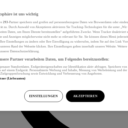
tsphäre ist uns wichtig
re
293
-Partner speichern und greifen auf personenbezogene Daten wie Browserdaten oder eind
ät zu. Durch Auswahl von Akzeptieren aktivieren Sie Tracking-Technologien für die unter „Wir
beiten Daten, um Ihnen Dienste bereitzustellen“ aufgeführten Zwecke. Wenn Tracker deaktiviert s
e und Anzeigen möglicherweise nicht mehr so relevant für Sie. Sie können dieses Menü jederzei
Ihre Einstellungen zu ändern oder Ihre Einwilligung zu widerrufen, indem Sie auf den Link Vor
unteren Rand der Webseite klicken. Ihre Einstellungen gelten innerhalb unseres Website. Weiter
 unserer Datenschutzerklärung.
sere Partner verarbeiten Daten, um Folgendes bereitzustellen:
nauer Standortdaten. Endgeräteeigenschaften zur Identifikation aktiv abfragen. Speichern von 
 auf einem Endgerät. Personalisierte Werbung und Inhalte, Messung von Werbeleistung und der
, Zielgruppenforschung sowie Entwicklung und Verbesserung von Angeboten.
rtner (Lieferanten)
EINSTELLUNGEN
AKZEPTIEREN