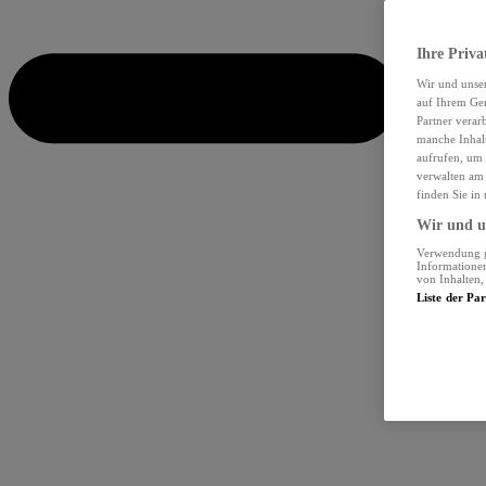
Ihre Priva
Wir und unse
auf Ihrem Ger
Partner verar
manche Inhalt
aufrufen, um 
verwalten am 
finden Sie in
Wir und un
Verwendung ge
Informationen
von Inhalten
Liste der Pa