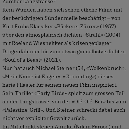
Zürcher Langstrasse?
Kein Wunder, haben sich schon etliche Filme mit
der berüchtigten Sündenmeile beschäftigt – von
Kurt Frühs Klassiker «Bäckerei Zürrer» (1957)
über den atmosphärisch dichten «Strähl» (2004)
mit Roeland Wiesnekker als krisengeplagter
Drogenfahnder bis zum etwas gar selbstverliebten
«Soul of a Beast» (2021).
Nun hat auch Michael Steiner (54, «Wolkenbruch»,
«Mein Name ist Eugen», «Grounding») dieses
harte Pflaster für seinen neuen Film inspiziert.
Sein Thriller «Early Birds» spielt zum grossen Teil
an der Langstrasse, von der «Olé-Olé-Bar» bis zum
«Palestine-Grill». Und Steiner schreckt dabei auch
nicht vor expliziter Gewalt zurück.
Im Mittelpnkt stehen Annika (Nilam Farooq) und