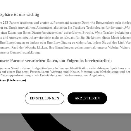
tsphäre ist uns wichtig
re
293
-Partner speichern und greifen auf personenbezogene Daten wie Browserdaten oder eind
ät zu. Durch Auswahl von Akzeptieren aktivieren Sie Tracking-Technologien für die unter „Wir
beiten Daten, um Ihnen Dienste bereitzustellen“ aufgeführten Zwecke. Wenn Tracker deaktiviert s
e und Anzeigen möglicherweise nicht mehr so relevant für Sie. Sie können dieses Menü jederzei
Ihre Einstellungen zu ändern oder Ihre Einwilligung zu widerrufen, indem Sie auf den Link Vor
unteren Rand der Webseite klicken. Ihre Einstellungen gelten innerhalb unseres Website. Weiter
 unserer Datenschutzerklärung.
sere Partner verarbeiten Daten, um Folgendes bereitzustellen:
nauer Standortdaten. Endgeräteeigenschaften zur Identifikation aktiv abfragen. Speichern von 
 auf einem Endgerät. Personalisierte Werbung und Inhalte, Messung von Werbeleistung und der
, Zielgruppenforschung sowie Entwicklung und Verbesserung von Angeboten.
rtner (Lieferanten)
EINSTELLUNGEN
AKZEPTIEREN