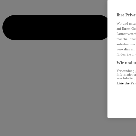
Ihre Priva
Wir und unse
auf Ihrem Ger
Partner verar
manche Inhalt
aufrufen, um 
verwalten am 
finden Sie in
Wir und un
Verwendung ge
Informationen
von Inhalten
Liste der Pa