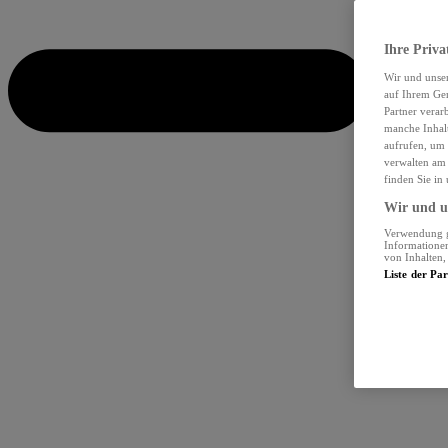
Ihre Priva
Wir und unse
auf Ihrem Ger
Partner verar
manche Inhalt
aufrufen, um 
verwalten am 
finden Sie in
Wir und un
Verwendung ge
Informationen
von Inhalten
Liste der Pa