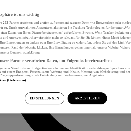
tsphäre ist uns wichtig
re
293
-Partner speichern und greifen auf personenbezogene Daten wie Browserdaten oder eind
ät zu. Durch Auswahl von Akzeptieren aktivieren Sie Tracking-Technologien für die unter „Wir
beiten Daten, um Ihnen Dienste bereitzustellen“ aufgeführten Zwecke. Wenn Tracker deaktiviert s
e und Anzeigen möglicherweise nicht mehr so relevant für Sie. Sie können dieses Menü jederzei
Ihre Einstellungen zu ändern oder Ihre Einwilligung zu widerrufen, indem Sie auf den Link Vor
unteren Rand der Webseite klicken. Ihre Einstellungen gelten innerhalb unseres Website. Weiter
 unserer Datenschutzerklärung.
sere Partner verarbeiten Daten, um Folgendes bereitzustellen:
nauer Standortdaten. Endgeräteeigenschaften zur Identifikation aktiv abfragen. Speichern von 
 auf einem Endgerät. Personalisierte Werbung und Inhalte, Messung von Werbeleistung und der
, Zielgruppenforschung sowie Entwicklung und Verbesserung von Angeboten.
rtner (Lieferanten)
EINSTELLUNGEN
AKZEPTIEREN