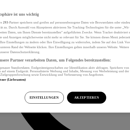
tsphäre ist uns wichtig
re
293
-Partner speichern und greifen auf personenbezogene Daten wie Browserdaten oder eind
ät zu. Durch Auswahl von Akzeptieren aktivieren Sie Tracking-Technologien für die unter „Wir
beiten Daten, um Ihnen Dienste bereitzustellen“ aufgeführten Zwecke. Wenn Tracker deaktiviert s
e und Anzeigen möglicherweise nicht mehr so relevant für Sie. Sie können dieses Menü jederzei
Ihre Einstellungen zu ändern oder Ihre Einwilligung zu widerrufen, indem Sie auf den Link Vor
unteren Rand der Webseite klicken. Ihre Einstellungen gelten innerhalb unseres Website. Weiter
 unserer Datenschutzerklärung.
sere Partner verarbeiten Daten, um Folgendes bereitzustellen:
nauer Standortdaten. Endgeräteeigenschaften zur Identifikation aktiv abfragen. Speichern von 
 auf einem Endgerät. Personalisierte Werbung und Inhalte, Messung von Werbeleistung und der
, Zielgruppenforschung sowie Entwicklung und Verbesserung von Angeboten.
rtner (Lieferanten)
EINSTELLUNGEN
AKZEPTIEREN