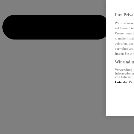
Ihre Priva
Wir und unse
auf Ihrem Ger
Partner verar
manche Inhalt
aufrufen, um 
verwalten am 
finden Sie in
Wir und un
Verwendung ge
Informationen
von Inhalten
Liste der Pa