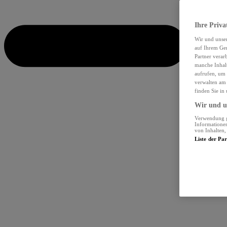
Ihre Priva
Wir und unse
auf Ihrem Ger
Partner verar
manche Inhalt
aufrufen, um 
verwalten am 
finden Sie in
Wir und un
Verwendung ge
Informationen
von Inhalten
Liste der Pa