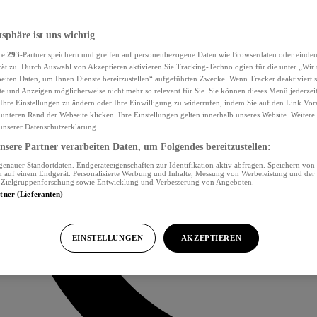
tsphäre ist uns wichtig
re
293
-Partner speichern und greifen auf personenbezogene Daten wie Browserdaten oder eind
ät zu. Durch Auswahl von Akzeptieren aktivieren Sie Tracking-Technologien für die unter „Wir
beiten Daten, um Ihnen Dienste bereitzustellen“ aufgeführten Zwecke. Wenn Tracker deaktiviert s
e und Anzeigen möglicherweise nicht mehr so relevant für Sie. Sie können dieses Menü jederzei
Ihre Einstellungen zu ändern oder Ihre Einwilligung zu widerrufen, indem Sie auf den Link Vor
unteren Rand der Webseite klicken. Ihre Einstellungen gelten innerhalb unseres Website. Weiter
 unserer Datenschutzerklärung.
sere Partner verarbeiten Daten, um Folgendes bereitzustellen:
nauer Standortdaten. Endgeräteeigenschaften zur Identifikation aktiv abfragen. Speichern von 
 auf einem Endgerät. Personalisierte Werbung und Inhalte, Messung von Werbeleistung und der
, Zielgruppenforschung sowie Entwicklung und Verbesserung von Angeboten.
rtner (Lieferanten)
EINSTELLUNGEN
AKZEPTIEREN