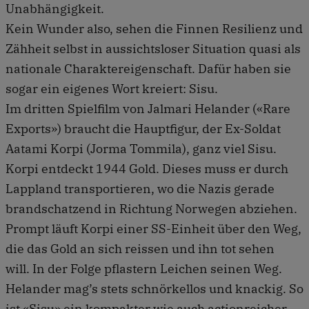
Unabhängigkeit.
Kein Wunder also, sehen die Finnen Resilienz und
Zähheit selbst in aussichtsloser Situation quasi als
nationale Charaktereigenschaft. Dafür haben sie
sogar ein eigenes Wort kreiert: Sisu.
Im dritten Spielfilm von Jalmari Helander («Rare
Exports») braucht die Hauptfigur, der Ex-Soldat
Aatami Korpi (Jorma Tommila), ganz viel Sisu.
Korpi entdeckt 1944 Gold. Dieses muss er durch
Lappland transportieren, wo die Nazis gerade
brandschatzend in Richtung Norwegen abziehen.
Prompt läuft Korpi einer SS-Einheit über den Weg,
die das Gold an sich reissen und ihn tot sehen
will. In der Folge pflastern Leichen seinen Weg.
Helander mag’s stets schnörkellos und knackig. So
ist «Sisu» ein kompakter wie auch actionreicher