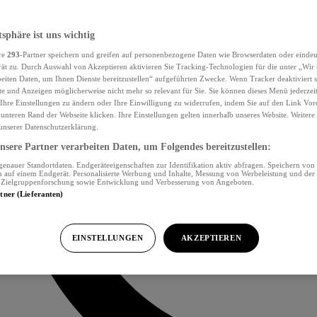
tsphäre ist uns wichtig
re
293
-Partner speichern und greifen auf personenbezogene Daten wie Browserdaten oder eind
ät zu. Durch Auswahl von Akzeptieren aktivieren Sie Tracking-Technologien für die unter „Wir
beiten Daten, um Ihnen Dienste bereitzustellen“ aufgeführten Zwecke. Wenn Tracker deaktiviert s
e und Anzeigen möglicherweise nicht mehr so relevant für Sie. Sie können dieses Menü jederzei
Ihre Einstellungen zu ändern oder Ihre Einwilligung zu widerrufen, indem Sie auf den Link Vor
unteren Rand der Webseite klicken. Ihre Einstellungen gelten innerhalb unseres Website. Weiter
 unserer Datenschutzerklärung.
sere Partner verarbeiten Daten, um Folgendes bereitzustellen:
nauer Standortdaten. Endgeräteeigenschaften zur Identifikation aktiv abfragen. Speichern von 
 auf einem Endgerät. Personalisierte Werbung und Inhalte, Messung von Werbeleistung und der
, Zielgruppenforschung sowie Entwicklung und Verbesserung von Angeboten.
rtner (Lieferanten)
EINSTELLUNGEN
AKZEPTIEREN