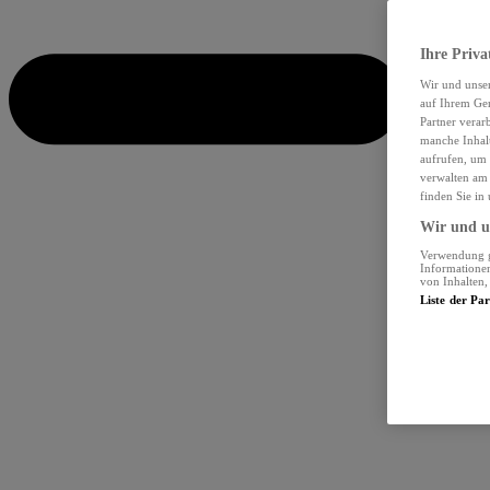
Ihre Priva
Wir und unse
auf Ihrem Ger
Partner verar
manche Inhalt
aufrufen, um 
verwalten am 
finden Sie in
Wir und un
Verwendung ge
Informationen
von Inhalten
Liste der Pa