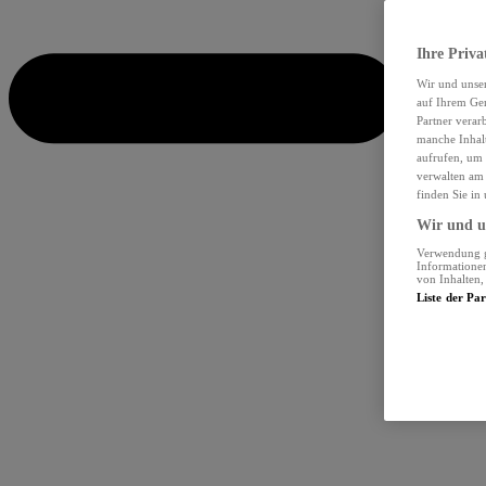
Ihre Priva
Wir und unse
auf Ihrem Ger
Partner verar
manche Inhalt
aufrufen, um 
verwalten am 
finden Sie in
Wir und un
Verwendung ge
Informationen
von Inhalten
Liste der Pa