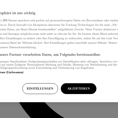
tsphäre ist uns wichtig
re
293
-Partner speichern und greifen auf personenbezogene Daten wie Browserdaten oder eind
ät zu. Durch Auswahl von Akzeptieren aktivieren Sie Tracking-Technologien für die unter „Wir
beiten Daten, um Ihnen Dienste bereitzustellen“ aufgeführten Zwecke. Wenn Tracker deaktiviert s
e und Anzeigen möglicherweise nicht mehr so relevant für Sie. Sie können dieses Menü jederzei
Ihre Einstellungen zu ändern oder Ihre Einwilligung zu widerrufen, indem Sie auf den Link Vor
unteren Rand der Webseite klicken. Ihre Einstellungen gelten innerhalb unseres Website. Weiter
 unserer Datenschutzerklärung.
sere Partner verarbeiten Daten, um Folgendes bereitzustellen:
nauer Standortdaten. Endgeräteeigenschaften zur Identifikation aktiv abfragen. Speichern von 
 auf einem Endgerät. Personalisierte Werbung und Inhalte, Messung von Werbeleistung und der
, Zielgruppenforschung sowie Entwicklung und Verbesserung von Angeboten.
rtner (Lieferanten)
EINSTELLUNGEN
AKZEPTIEREN