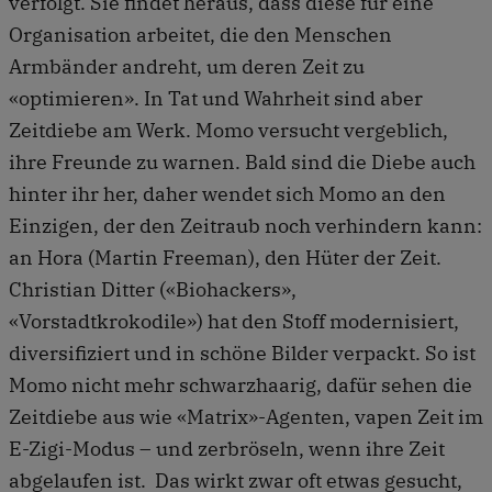
verfolgt. Sie findet heraus, dass diese für eine
Organisation arbeitet, die den Menschen
Armbänder andreht, um deren Zeit zu
«optimieren». In Tat und Wahrheit sind aber
Zeitdiebe am Werk. Momo versucht vergeblich,
ihre Freunde zu warnen. Bald sind die Diebe auch
hinter ihr her, daher wendet sich Momo an den
Einzigen, der den Zeitraub noch verhindern kann:
an Hora (Martin Freeman), den Hüter der Zeit.
Christian Ditter («Biohackers»,
«Vorstadtkrokodile») hat den Stoff modernisiert,
diversifiziert und in schöne Bilder verpackt. So ist
Momo nicht mehr schwarzhaarig, dafür sehen die
Zeitdiebe aus wie «Matrix»-Agenten, vapen Zeit im
E-Zigi-Modus – und zerbröseln, wenn ihre Zeit
abgelaufen ist. Das wirkt zwar oft etwas gesucht,