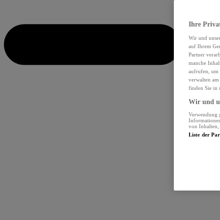
Ihre Priva
Wir und unse
auf Ihrem Ger
Partner verar
manche Inhalt
aufrufen, um 
verwalten am 
finden Sie in
Wir und un
Verwendung ge
Informationen
von Inhalten
Liste der Pa