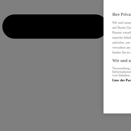
Ihre Priva
Wir und unse
auf Ihrem Ger
Partner verar
manche Inhalt
aufrufen, um 
verwalten am 
finden Sie in
Wir und un
Verwendung ge
Informationen
von Inhalten
Liste der Pa