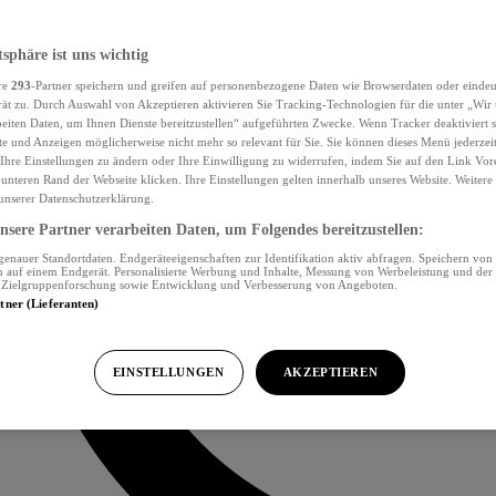
tsphäre ist uns wichtig
re
293
-Partner speichern und greifen auf personenbezogene Daten wie Browserdaten oder eind
ät zu. Durch Auswahl von Akzeptieren aktivieren Sie Tracking-Technologien für die unter „Wir
beiten Daten, um Ihnen Dienste bereitzustellen“ aufgeführten Zwecke. Wenn Tracker deaktiviert s
e und Anzeigen möglicherweise nicht mehr so relevant für Sie. Sie können dieses Menü jederzei
Ihre Einstellungen zu ändern oder Ihre Einwilligung zu widerrufen, indem Sie auf den Link Vor
unteren Rand der Webseite klicken. Ihre Einstellungen gelten innerhalb unseres Website. Weiter
 unserer Datenschutzerklärung.
sere Partner verarbeiten Daten, um Folgendes bereitzustellen:
nauer Standortdaten. Endgeräteeigenschaften zur Identifikation aktiv abfragen. Speichern von 
 auf einem Endgerät. Personalisierte Werbung und Inhalte, Messung von Werbeleistung und der
, Zielgruppenforschung sowie Entwicklung und Verbesserung von Angeboten.
rtner (Lieferanten)
EINSTELLUNGEN
AKZEPTIEREN