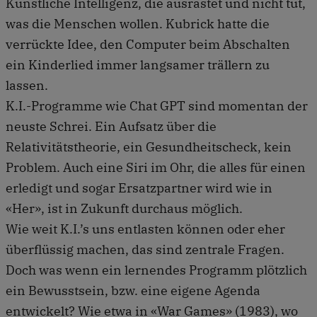
Künstliche Intelligenz, die ausrastet und nicht tut,
was die Menschen wollen. Kubrick hatte die
verrückte Idee, den Computer beim Abschalten
ein Kinderlied immer langsamer trällern zu
lassen.
K.I.-Programme wie Chat GPT sind momentan der
neuste Schrei. Ein Aufsatz über die
Relativitätstheorie, ein Gesundheitscheck, kein
Problem. Auch eine Siri im Ohr, die alles für einen
erledigt und sogar Ersatzpartner wird wie in
«Her», ist in Zukunft durchaus möglich.
Wie weit K.I.’s uns entlasten können oder eher
überflüssig machen, das sind zentrale Fragen.
Doch was wenn ein lernendes Programm plötzlich
ein Bewusstsein, bzw. eine eigene Agenda
entwickelt? Wie etwa in «War Games» (1983), wo