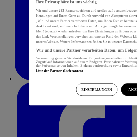
Ihre Privatsphäre ist uns wichtig
Wir und unsere
293
-Partner speichern und greifen auf personenbezoge
Kennungen auf Ihrem Gerät zu. Durch Auswahl von Akzeptieren aktivie
„Wir und unsere Partner verarbeiten Daten, um Ihnen Dienste bereitzu
deaktiviert sind, sind manche Inhalte und Anzeigen möglicherweise nich
Menü jederzeit wieder aufrufen, um Ihre Einstellungen zu ändern oder
den Link Voreinstellungen verwalten am unteren Rand der Webseite klic
unseres Website. Weitere Informationen finden Sie in unserer Datensch
Wir und unsere Partner verarbeiten Daten, um Folgend
Verwendung genauer Standortdaten. Endgeräteeigenschaften zur Identif
Zugriff auf Informationen auf einem Endgerät. Personalisierte Werbu
der Performance von Inhalten, Zielgruppenforschung sowie Entwickl
Liste der Partner (Lieferanten)
EINSTELLUNGEN
AKZ